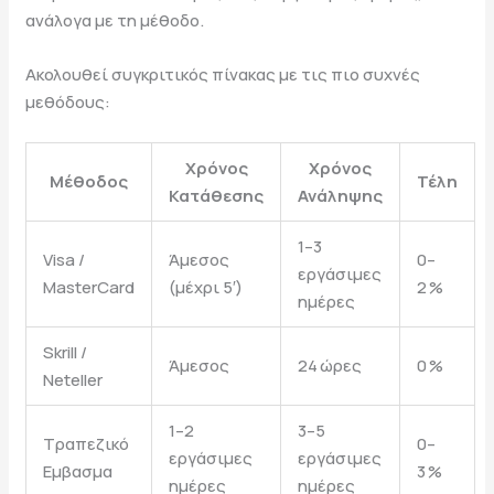
ανάλογα με τη μέθοδο.
Ακολουθεί συγκριτικός πίνακας με τις πιο συχνές
μεθόδους:
Χρόνος
Χρόνος
Μέθοδος
Τέλη
Κατάθεσης
Ανάληψης
1–3
Visa /
Άμεσος
0–
εργάσιμες
MasterCard
(μέχρι 5′)
2 %
ημέρες
Skrill /
Άμεσος
24 ώρες
0 %
Neteller
1–2
3–5
Τραπεζικό
0–
εργάσιμες
εργάσιμες
Εμβασμα
3 %
ημέρες
ημέρες