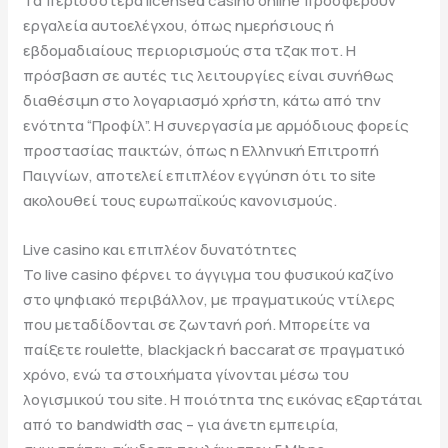
Τα περισσότερα licensed casino online προσφέρουν
εργαλεία αυτοελέγχου, όπως ημερήσιους ή
εβδομαδιαίους περιορισμούς στα τζακ ποτ. Η
πρόσβαση σε αυτές τις λειτουργίες είναι συνήθως
διαθέσιμη στο λογαριασμό χρήστη, κάτω από την
ενότητα “Προφίλ”. Η συνεργασία με αρμόδιους φορείς
προστασίας παικτών, όπως η Ελληνική Επιτροπή
Παιγνίων, αποτελεί επιπλέον εγγύηση ότι το site
ακολουθεί τους ευρωπαϊκούς κανονισμούς.
Live casino και επιπλέον δυνατότητες
Το live casino φέρνει το άγγιγμα του φυσικού καζίνο
στο ψηφιακό περιβάλλον, με πραγματικούς ντίλερς
που μεταδίδονται σε ζωντανή ροή. Μπορείτε να
παίξετε roulette, blackjack ή baccarat σε πραγματικό
χρόνο, ενώ τα στοιχήματα γίνονται μέσω του
λογισμικού του site. Η ποιότητα της εικόνας εξαρτάται
από το bandwidth σας – για άνετη εμπειρία,