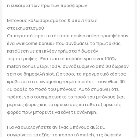
η ευκαιρία των πρώτων προσφορών.
Μπόνους καλωσορίσματος & απαιτήσεις
στοιχηματισμού
Οι περισσότεροι ιστότοποι casino online προσφέρουν
ένα «welcome bonus» που συνδυάζει το πρώτο σας
κατάθεση με επιπλέον χρήματα ή δωρεάν
περιστροφές. Ένα τυπικό παράδειγμα είναι 100%
match bonus μέχρι 100 €, συνοδευόμενο από 20 δωρεάν
spin σε δημοφιλή slot. Ωστόσο, το πραγματικό κόστος
κρύβεται στις «wagering requirements» – συνήθως 30–
40 φορές το ποσό του μπόνους. Αυτό σημαίνει ότι
πρέπει να στοιχηματίσετε το ποσό του μπόνους (και
μερικές φορές και το αρχικό σας κατάθετο) αρκετές
φορές πριν μπορείτε να κάνετε ανάληψη.
Για να αξιολογήσετε αν ένας μπόνους αξίζει,
συγκρίνετε τα εξής: το ποσοστό match, τις δωρεάν