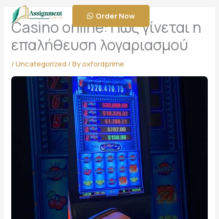
Skip
Order Now
to
Casino online: Πώς γίνεται η
content
επαλήθευση λογαριασμού
/
Uncategorized
/ By
oxfordprime