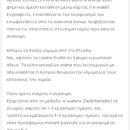
φήμη και άμεση κατάθεση μέσω κάρτας ή e‑wallet.
Εγγραφείτε, επαληθεύστε τον λογαριασμό, και
επωφεληθείτε από το welcome bonus, διαβάζοντας
πάντα τις απαιτήσεις στοιχηματισμού πριν κάνετε
ανάληψη.
Μπορώ να παίξω νόμιμα από την Ελλάδα;
Ναι, εφόσον το casino διαθέτει έγκυρη ευρωπαϊκή
άδεια. Τα ελληνικά καζίνο online που λειτουργούν με
άδεια Μάλτας ή Κύπρου θεωρούνται νόμιμα για τους
κατοίκους της χώρας.
Πόσο χρόνο παίρνει η ανάληψη;
Εξαρτάται από τη μέθοδο: e‑wallets (Skrill/Neteller) σε
24 ώρες, κάρτες σε 1–3 εργάσιμες ημέρες, και
τραπεζικά εμβάσματα 3–5 εργάσιμες ημέρες. Ορισμένα
sites προσφέρουν instant payouts για συγκεκριμένα
παιχνίδια.