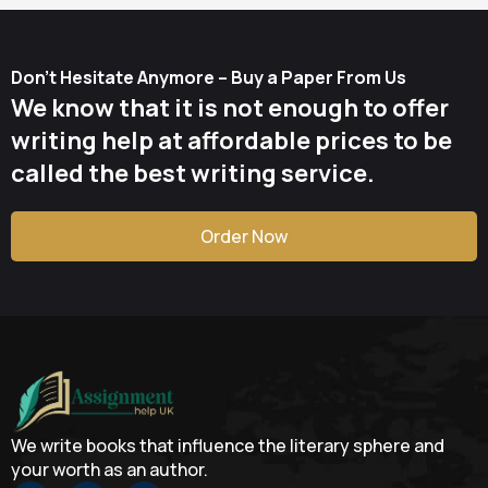
Don’t Hesitate Anymore – Buy a Paper From Us
We know that it is not enough to offer
writing help at affordable prices to be
called the best writing service.
Order Now
We write books that influence the literary sphere and
your worth as an author.