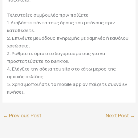
Τελευταίες συμβουλές πριν παίξετε
1. Διαβάστε πάντα τους όρους του μπόνους πριν
καταθέσετε.
2. Επιλέξτε μεθόδους πληρωμής με χαμηλές ή καθόλου
χρεώσεις.
3. Ρυθμίστε όρια στο λογαριασμό σας για να
προστατεύσετε το bankroll.
4. Ελέγξτε την άδεια του site στο κάτω μέρος της
αρχικής σελίδας.
5. Χρησιμοποιήστε το mobile app αν παίζετε συχνά εν
κινήσει.
←
Previous Post
Next Post
→