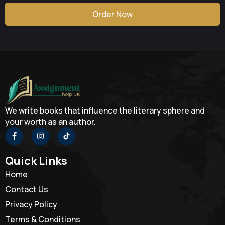
Order Now
We write books that influence the literary sphere and
your worth as an author.
F
I
a
n
c
s
e
t
Quick Links
b
a
o
g
Home
o
r
k
a
Contact Us
-
m
f
Privacy Policy
Terms & Conditions