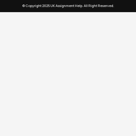
© Copyright 2025 UK Assignment Help. All Right Reserved.