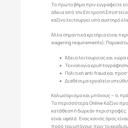
Το πρώτο βήμα πριν εγγραφείτε είν
άδεια από την Επιτροπή Εποπτείας 
καζίνο λειτουργεί υπό αυστηρό έλ
Άλλα σημαντικά κριτήρια είναι η κ
wagering requirements). Παρακάτω 
Άδεια λειτουργίας και χώρα
Τεχνολογία κρυπτογράφησης 
Πολιτική anti‑fraud και πρ
Διαθέσιμα εργαλεία υπεύθυ
Καλωσόρισμα και μπόνους – τι πρ
Τα περισσότερα Online Καζίνο πρ
κατάθεση ή δωρεάν περιστροφές. 
είναι υψηλά. Ένας κοινός όρος είν
ποσό του μπόνους πριν το κερδισμ