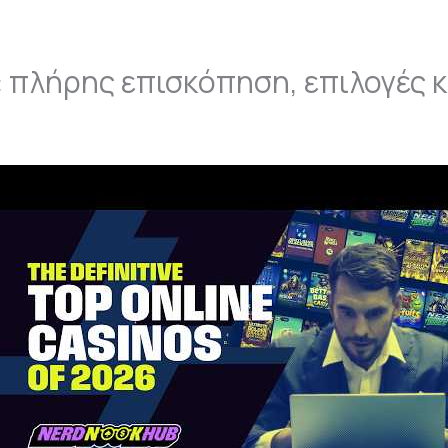
Qs
Contact
+44 7853746441
info@ukassign
: πλήρης επισκόπηση, επιλογές 