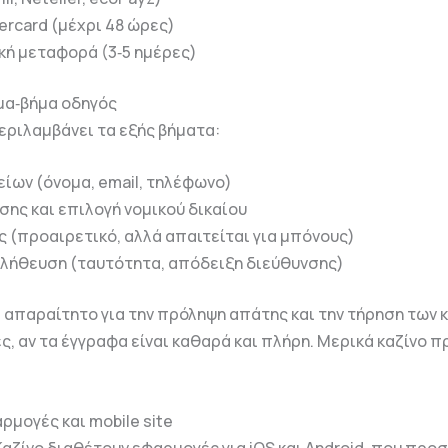
ercard (μέχρι 48 ώρες)
κή μεταφορά (3‑5 ημέρες)
μα‑βήμα οδηγός
εριλαμβάνει τα εξής βήματα:
ίων (όνομα, email, τηλέφωνο)
ης και επιλογή νομικού δικαίου
(προαιρετικό, αλλά απαιτείται για μπόνους)
λήθευση (ταυτότητα, απόδειξη διεύθυνσης)
ι απαραίτητο για την πρόληψη απάτης και την τήρηση των
, αν τα έγγραφα είναι καθαρά και πλήρη. Μερικά καζίνο π
ρμογές και mobile site
αζίνο διαθέτουν εφαρμογές για iOS και Android, που πρ