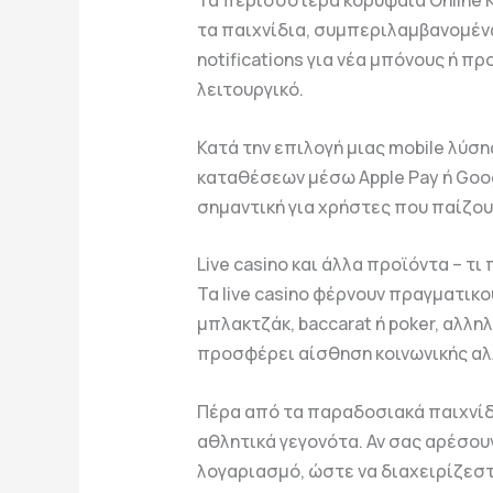
τα παιχνίδια, συμπεριλαμβανομένω
notifications για νέα μπόνους ή πρ
λειτουργικό.
Κατά την επιλογή μιας mobile λύση
καταθέσεων μέσω Apple Pay ή Googl
σημαντική για χρήστες που παίζουν 
Live casino και άλλα προϊόντα – τι
Τα live casino φέρνουν πραγματικ
μπλακτζάκ, baccarat ή poker, αλλη
προσφέρει αίσθηση κοινωνικής αλλ
Πέρα από τα παραδοσιακά παιχνίδι
αθλητικά γεγονότα. Αν σας αρέσουν
λογαριασμό, ώστε να διαχειρίζεστ