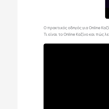
Ο πρακτικός οδηγός για Online Καζ
Τι είναι το Online Καζίνο και πώς λ