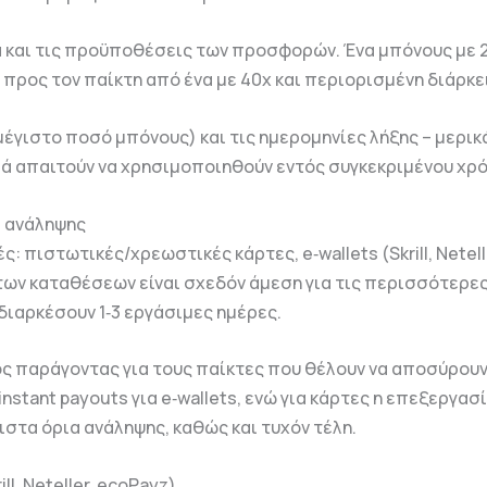
α και τις προϋποθέσεις των προσφορών. Ένα μπόνους με 2
ό προς τον παίκτη από ένα με 40x και περιορισμένη διάρκε
μέγιστο ποσό μπόνους) και τις ημερομηνίες λήξης – μερ
λλά απαιτούν να χρησιμοποιηθούν εντός συγκεκριμένου χρό
 ανάληψης
ς: πιστωτικές/χρεωστικές κάρτες, e‑wallets (Skrill, Nete
ων καταθέσεων είναι σχεδόν άμεση για τις περισσότερες
ιαρκέσουν 1‑3 εργάσιμες ημέρες.
ος παράγοντας για τους παίκτες που θέλουν να αποσύρουν
tant payouts για e‑wallets, ενώ για κάρτες η επεξεργασί
ιστα όρια ανάληψης, καθώς και τυχόν τέλη.
ill, Neteller, ecoPayz)