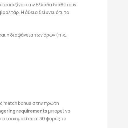
ιστα καζίνο στην Ελλάδα διαθέτουν
ραλτάρ. Η άδεια δείχνει ότι το
αι η διαφάνεια των όρων (π.χ.,
ως match bonus στην πρώτη
gering requirements
μπορεί να
 να στοιχηματίσετε 30 φορές το