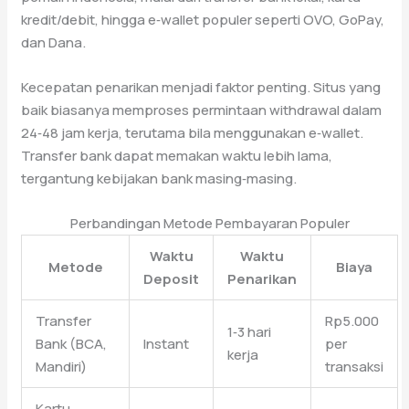
kredit/debit, hingga e‑wallet populer seperti OVO, GoPay,
dan Dana.
Kecepatan penarikan menjadi faktor penting. Situs yang
baik biasanya memproses permintaan withdrawal dalam
24‑48 jam kerja, terutama bila menggunakan e‑wallet.
Transfer bank dapat memakan waktu lebih lama,
tergantung kebijakan bank masing‑masing.
Perbandingan Metode Pembayaran Populer
Waktu
Waktu
Metode
Biaya
Deposit
Penarikan
Transfer
Rp5.000
1‑3 hari
Bank (BCA,
Instant
per
kerja
Mandiri)
transaksi
Kartu