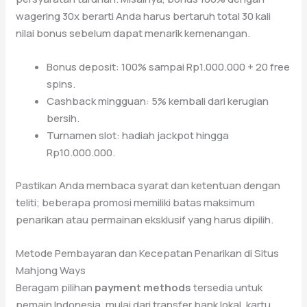
wagering 30x berarti Anda harus bertaruh total 30 kali
nilai bonus sebelum dapat menarik kemenangan.
Bonus deposit: 100% sampai Rp1.000.000 + 20 free
spins.
Cashback mingguan: 5% kembali dari kerugian
bersih.
Turnamen slot: hadiah jackpot hingga
Rp10.000.000.
Pastikan Anda membaca syarat dan ketentuan dengan
teliti; beberapa promosi memiliki batas maksimum
penarikan atau permainan eksklusif yang harus dipilih.
Metode Pembayaran dan Kecepatan Penarikan di Situs
Mahjong Ways
Beragam pilihan
payment methods
tersedia untuk
pemain Indonesia, mulai dari transfer bank lokal, kartu