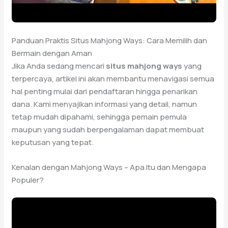
Panduan Praktis Situs Mahjong Ways: Cara Memilih dan
Bermain dengan Aman
Jika Anda sedang mencari
situs mahjong ways
yang
terpercaya, artikel ini akan membantu menavigasi semua
hal penting mulai dari pendaftaran hingga penarikan
dana. Kami menyajikan informasi yang detail, namun
tetap mudah dipahami, sehingga pemain pemula
maupun yang sudah berpengalaman dapat membuat
keputusan yang tepat.
Kenalan dengan Mahjong Ways – Apa Itu dan Mengapa
Populer?