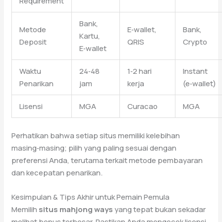
Requirement
Bank,
Metode
E‑wallet,
Bank,
Kartu,
Deposit
QRIS
Crypto
E‑wallet
Waktu
24‑48
1‑2 hari
Instant
Penarikan
jam
kerja
(e‑wallet)
Lisensi
MGA
Curacao
MGA
Perhatikan bahwa setiap situs memiliki kelebihan
masing‑masing; pilih yang paling sesuai dengan
preferensi Anda, terutama terkait metode pembayaran
dan kecepatan penarikan.
Kesimpulan & Tips Akhir untuk Pemain Pemula
Memilih
situs mahjong ways
yang tepat bukan sekadar
melihat bonus terbesar. Pastikan Anda mengecek lisensi,