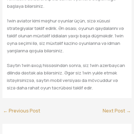
başlaya bilərsiniz.
1win aviator kimi məşhur oyunlar üçün, sizə xüsusi
strategiyalar təklif edirik. Ən əsası, oyunun qaydalarını və
təklif olunan müxtəlif iddiaları yaxşı başa düşməkdir. 1win
oyna seçimi ilə, siz müxtəlif kazino oyunlarına və idman
yarışlarına qoşula bilərsiniz.
Saytın 1win вход hissəsindən sonra, siz 1win azerbaycan
dilində dəstək ala bilərsiniz. Əgər siz 1win yukle etmək
istəyirsinizsə, saytın mobil versiyası da mövcuddur və
sizə daha rahat oyun təcrübəsi təklif edir.
←
Previous Post
Next Post
→