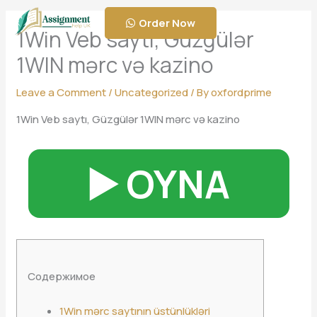
Skip
Order Now
to
1Win Veb saytı, Güzgülər
content
1WIN mərc və kazino
Leave a Comment
/
Uncategorized
/ By
oxfordprime
1Win Veb saytı, Güzgülər 1WIN mərc və kazino
▶️ OYNA
Содержимое
1Win mərc saytının üstünlükləri