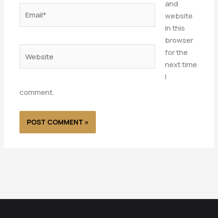
and
Email*
website
in this
browser
Website
for the
next time
I
comment.