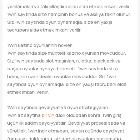
yeniləmələri və təkmilləşdirmələri əldə etmək imkanı verilir.
1win saytında sizə həmçinin bonus və aksiya təklif olunur.
Siz 1win saytında oyun oynamaqla, sizə ən yaxşı
təcrübəni əldə etmək imkanı verilir.
1Win kazino oyunlarının növləri
1win saytında sizə müxtəlif kazino oyunları mövcuddur.
Siz 1win saytında slot maşınları, ruletka, blackjack və
başqa oyunlar oynaya bilərsiniz. 1win saytında sizə
həmçinin canlı dealer oyunları mövcuddur. Siz 1win
saytında oyun oynamaqla, sizə ən yaxşı təcrübəni əldə
etmək imkanı verilir.
1Win saytında qeydiyyat və oyun strategiyaları
1win az saytına
bir vin
daxil olduqdan sonra, 1win giriş
üçün ilk addım qeydiyyatdır. Qeydiyyat prosesi sadə və
sürətlidir. 1win indir etmədən, saytın özündə qeydiyyat
formasını dolduraraq, siz dərhal oyunlara başlamağa