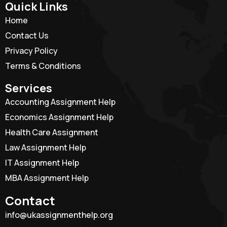
Quick Links
b
a
o
g
Home
o
r
k
a
Contact Us
-
m
f
Privacy Policy
Terms & Conditions
Services
Accounting Assignment Help
Economics Assignment Help
Health Care Assignment
Law Assignment Help
IT Assignment Help
MBA Assignment Help
Contact
info@ukassignmenthelp.org