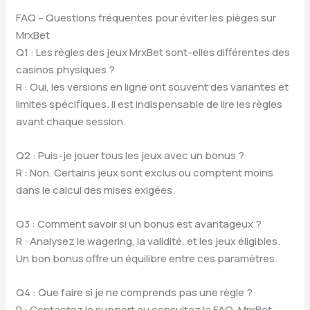
FAQ – Questions fréquentes pour éviter les pièges sur
MrxBet
Q1 : Les règles des jeux MrxBet sont-elles différentes des
casinos physiques ?
R : Oui, les versions en ligne ont souvent des variantes et
limites spécifiques. Il est indispensable de lire les règles
avant chaque session.
Q2 : Puis-je jouer tous les jeux avec un bonus ?
R : Non. Certains jeux sont exclus ou comptent moins
dans le calcul des mises exigées.
Q3 : Comment savoir si un bonus est avantageux ?
R : Analysez le wagering, la validité, et les jeux éligibles.
Un bon bonus offre un équilibre entre ces paramètres.
Q4 : Que faire si je ne comprends pas une règle ?
R : Contactez le support ou consultez la FAQ. MrxBet