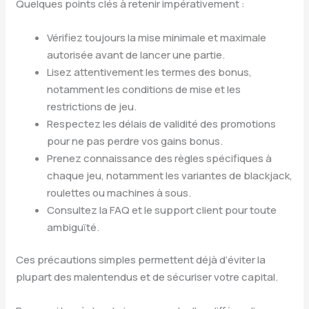
Quelques points clés à retenir impérativement :
Vérifiez toujours la mise minimale et maximale
autorisée avant de lancer une partie.
Lisez attentivement les termes des bonus,
notamment les conditions de mise et les
restrictions de jeu.
Respectez les délais de validité des promotions
pour ne pas perdre vos gains bonus.
Prenez connaissance des règles spécifiques à
chaque jeu, notamment les variantes de blackjack,
roulettes ou machines à sous.
Consultez la FAQ et le support client pour toute
ambiguïté.
Ces précautions simples permettent déjà d’éviter la
plupart des malentendus et de sécuriser votre capital.