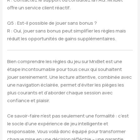
offre un service client réactif.
Q5 : Est-il possible de jouer sans bonus ?
R : Oui, jouer sans bonus peut simplifier les règles mais
réduit les opportunités de gains supplémentaires.
Bien comprendre les règles du jeu sur MrxBet est une
étape incontournable pour tous ceux qui souhaitent
jouer sereinement. Une lecture attentive, combinée avec
une navigation éclairée, permet d’éviter les pièges les
plus courants et d’aborder chaque session avec
confiance et plaisir.
Ce savoir-faire n’est pas seulement une formalité : c’est
le socle d’une expérience de jeu intelligente et
responsable. Vous voilà donc équipé pour transformer
chaque mise en une décision réfléchie – une garantie