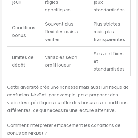
jeux
règles
jeux
spécifiques
standardisées
Souvent plus
Plus strictes
Conditions
flexibles mais à
mais plus
bonus
vérifier
transparentes
Souvent fixes
Limites de
Variables selon
et
dépôt
profil joueur
standardisées
Cette diversité crée une richesse mais aussi un risque de
confusion. MrxBet, par exemple, peut proposer des
variantes spécifiques ou offrir des bonus aux conditions
différentes, ce qui nécessite une lecture attentive.
Comment interpréter efficacement les conditions de
bonus de MrxBet ?