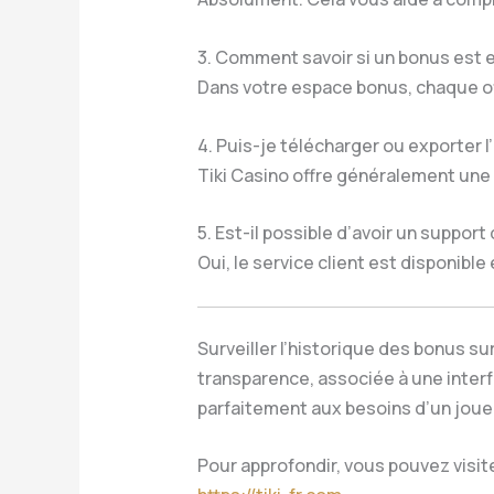
3. Comment savoir si un bonus est e
Dans votre espace bonus, chaque offr
4. Puis-je télécharger ou exporter 
Tiki Casino offre généralement une 
5. Est-il possible d’avoir un suppor
Oui, le service client est disponibl
Surveiller l’historique des bonus s
transparence, associée à une interf
parfaitement aux besoins d’un joue
Pour approfondir, vous pouvez visite