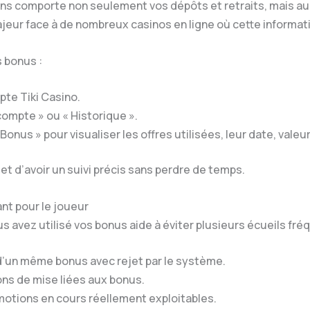
ons comporte non seulement vos dépôts et retraits, mais au
eur face à de nombreux casinos en ligne où cette informati
 bonus :
te Tiki Casino.
compte » ou « Historique ».
onus » pour visualiser les offres utilisées, leur date, valeur e
et d’avoir un suivi précis sans perdre de temps.
nt pour le joueur
vez utilisé vos bonus aide à éviter plusieurs écueils fréq
 d’un même bonus avec rejet par le système.
ions de mise liées aux bonus.
romotions en cours réellement exploitables.