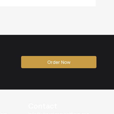
Order Now
Contact
elp
info@ukassignmenthelp.org