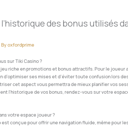
Qs
Contact
+44 7853746441
info@ukassign
l’historique des bonus utilisés d
/ By
oxfordprime
us sur Tiki Casino ?
eu riche en promotions et bonus attractifs. Pour le joueur av
fin d’optimiser ses mises et d’éviter toute confusion lors d
triser cet aspect vous permettra de mieux planifier vos sess
nt l’historique de vos bonus, rendez-vous sur votre espace p
ans votre espace joueur ?
ino est conçue pour offrir une navigation fluide, même pour 