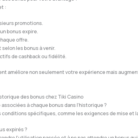
t :
usieurs promotions.
un bonus expire.
chaque offre.
 selon les bonus à venir.
ctifs de cashback ou fidélité.
ent améliore non seulement votre expérience mais augmente
istorique des bonus chez Tiki Casino
se associées à chaque bonus dans l’historique ?
es conditions spécifiques, comme les exigences de mise et la
nus expirés ?
dre l’utilisation passée et à ne pas attendre un bonus qui n