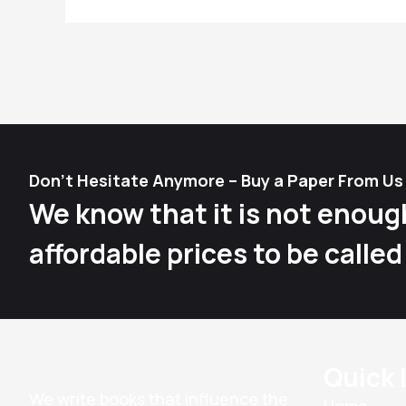
Don’t Hesitate Anymore – Buy a Paper From Us
We know that it is not enough
affordable prices to be called
Quick 
We write books that influence the
Home