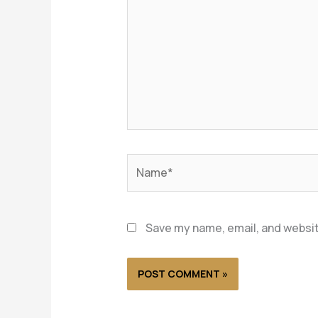
Name*
Save my name, email, and website