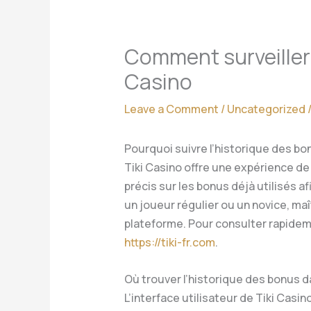
Skip
Home
Services
FA
to
content
Comment surveiller 
Casino
Leave a Comment
/
Uncategorized
Pourquoi suivre l’historique des bon
Tiki Casino offre une expérience de j
précis sur les bonus déjà utilisés a
un joueur régulier ou un novice, maî
plateforme. Pour consulter rapideme
https://tiki-fr.com
.
Où trouver l’historique des bonus d
L’interface utilisateur de Tiki Cas