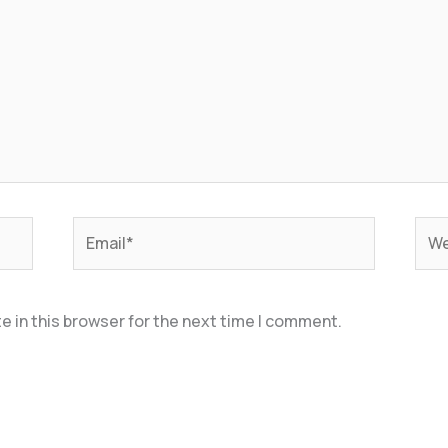
Email*
Web
 in this browser for the next time I comment.