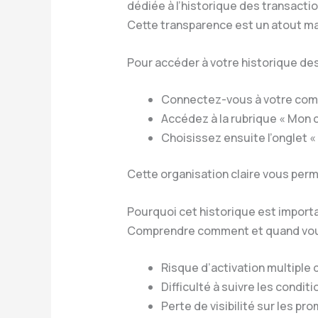
dédiée à l’historique des transacti
Cette transparence est un atout maj
Pour accéder à votre historique des
Connectez-vous à votre comp
Accédez à la rubrique « Mon 
Choisissez ensuite l’onglet « B
Cette organisation claire vous perm
Pourquoi cet historique est importa
Comprendre comment et quand vous a
Risque d’activation multiple
Difficulté à suivre les condit
Perte de visibilité sur les p