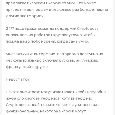
предлагает игрокам высокие ставки, что может
привести к выигрышам в несколько раз больше, чем на
других платформах.
24/7 поддержка: команда поддержки Cryptoboss
онлайн казино работает круглосуточно, чтобы
помочь вам в любое время, когда вам нужно.
Многоязычный интерфейс: платформа доступна на
нескольких языках, включая русский, английский,
французский и другие.
Недостатки:
Некоторые игроки могут чувствовать себя неудобно
из-за сложного интерфейса: хотя интерфейс
Cryptoboss онлайн казино является уникальным и
функциональным, некоторые игроки могут