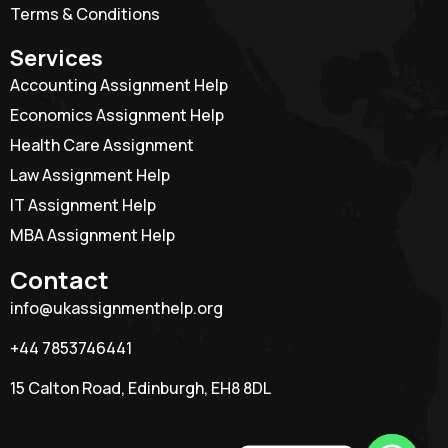
Terms & Conditions
Services
Accounting Assignment Help
Economics Assignment Help
Health Care Assignment
Law Assignment Help
IT Assignment Help
MBA Assignment Help
Contact
info@ukassignmenthelp.org
+44 7853746441
15 Calton Road, Edinburgh, EH8 8DL