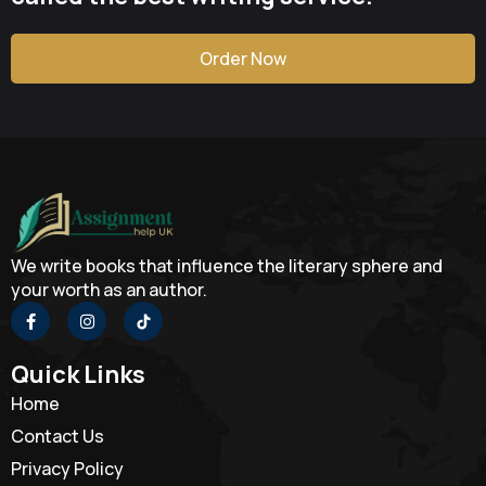
Order Now
We write books that influence the literary sphere and
your worth as an author.
F
I
a
n
c
s
e
t
Quick Links
b
a
o
g
Home
o
r
k
a
Contact Us
-
m
f
Privacy Policy