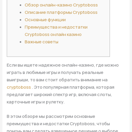
Обзор онлайн-казино Cryptoboss
Описание платформы Cryptoboss
Основные функции
Преимущества и недостатки
Cryptoboss онлайн казино
Важные советы
Если вы ищете надежное онлайн-казино, где можно
играть в любимые игры и получать реальные
выигрыши, то вам стоит обратить внимание на
cryptoboss
. Это популярная платформа, которая
предлагает широкий спектр игр, включая слоты,
карточные игры и рулетку.
В этом обзоре мы рассмотрим основные
преимущества и недостатки Cryptoboss, чтобы
помочь вам сделать взвешенное решение о выборе