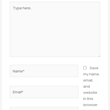
Type
here..
Name*
Save
my name,
email,
and
Email*
website
in this
browser
Website