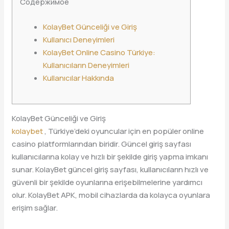
Содержимое
KolayBet Günceliği ve Giriş
Kullanıcı Deneyimleri
KolayBet Online Casino Türkiye:
Kullanıcıların Deneyimleri
Kullanıcılar Hakkında
KolayBet Günceliği ve Giriş
kolaybet
, Türkiye’deki oyuncular için en popüler online
casino platformlarından biridir. Güncel giriş sayfası
kullanıcılarına kolay ve hızlı bir şekilde giriş yapma imkanı
sunar. KolayBet güncel giriş sayfası, kullanıcıların hızlı ve
güvenli bir şekilde oyunlarına erişebilmelerine yardımcı
olur. KolayBet APK, mobil cihazlarda da kolayca oyunlara
erişim sağlar.