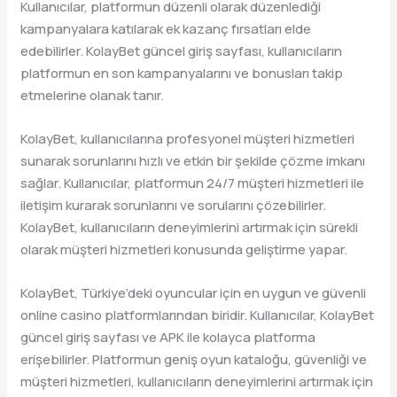
Kullanıcılar, platformun düzenli olarak düzenlediği
kampanyalara katılarak ek kazanç fırsatları elde
edebilirler. KolayBet güncel giriş sayfası, kullanıcıların
platformun en son kampanyalarını ve bonusları takip
etmelerine olanak tanır.
KolayBet, kullanıcılarına profesyonel müşteri hizmetleri
sunarak sorunlarını hızlı ve etkin bir şekilde çözme imkanı
sağlar. Kullanıcılar, platformun 24/7 müşteri hizmetleri ile
iletişim kurarak sorunlarını ve sorularını çözebilirler.
KolayBet, kullanıcıların deneyimlerini artırmak için sürekli
olarak müşteri hizmetleri konusunda geliştirme yapar.
KolayBet, Türkiye’deki oyuncular için en uygun ve güvenli
online casino platformlarından biridir. Kullanıcılar, KolayBet
güncel giriş sayfası ve APK ile kolayca platforma
erişebilirler. Platformun geniş oyun kataloğu, güvenliği ve
müşteri hizmetleri, kullanıcıların deneyimlerini artırmak için