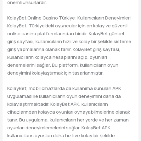
önemli unsurlardır.
KolayBet Online Casino Türkiye: Kullanıcıların Deneyimleri
KolayBet, Türkiye’deki oyuncular için en kolay ve güvenli
online casino platformlarından biridir. KolayBet güncel
giriş sayfası, kullanıcıların hızlı ve kolay bir şekilde sisteme
giriş yapmalarına olanak tanır. KolayBet giriş sayfası,
kullanıcıların kolayca hesaplarını açıp, oyunları
denemelerini sağlar. Bu platform, kullanıcıların oyun
deneyimini kolaylaştırmak için tasarlanmıştır.
KolayBet, mobil cihazlarda da kullanıma sunulan APK
uygulaması ile kullanıcıların oyun deneyimini daha da
kolaylaştırmaktadır. KolayBet APK, kullanıcıların
cihazlarından kolayca oyunları oynayabilmelerine olanak
tanır. Bu uygulama, kullanıcıların her yerde ve her zaman
oyunları deneyimlemelerini sağlar. KolayBet APK,
kullanıcıların oyunları daha hızlı ve kolay bir şekilde