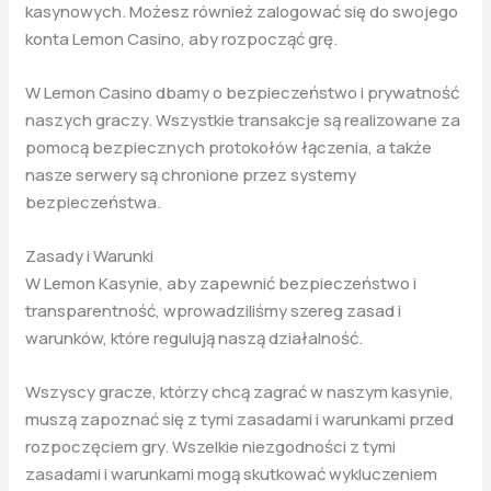
kasynowych. Możesz również zalogować się do swojego
konta Lemon Casino, aby rozpocząć grę.
W Lemon Casino dbamy o bezpieczeństwo i prywatność
naszych graczy. Wszystkie transakcje są realizowane za
pomocą bezpiecznych protokołów łączenia, a także
nasze serwery są chronione przez systemy
bezpieczeństwa.
Zasady i Warunki
W Lemon Kasynie, aby zapewnić bezpieczeństwo i
transparentność, wprowadziliśmy szereg zasad i
warunków, które regulują naszą działalność.
Wszyscy gracze, którzy chcą zagrać w naszym kasynie,
muszą zapoznać się z tymi zasadami i warunkami przed
rozpoczęciem gry. Wszelkie niezgodności z tymi
zasadami i warunkami mogą skutkować wykluczeniem