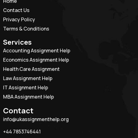
Home
o
r
k
a
Contact Us
-
m
f
Privacy Policy
Terms & Conditions
Services
Accounting Assignment Help
Economics Assignment Help
Health Care Assignment
Law Assignment Help
IT Assignment Help
MBA Assignment Help
Contact
info@ukassignmenthelp.org
+44 7853746441