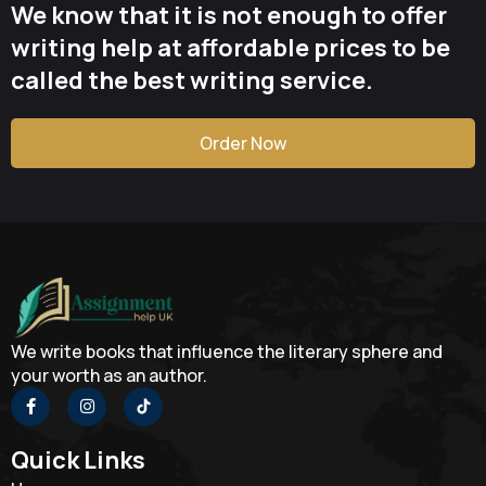
We know that it is not enough to offer
writing help at affordable prices to be
called the best writing service.
Order Now
We write books that influence the literary sphere and
your worth as an author.
F
I
a
n
c
s
e
t
Quick Links
b
a
o
g