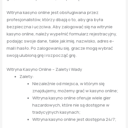
Witryna kasyno online jest obsługiwana przez
profesjonalistów, którzy dbają o to, aby gra była
bezpieczna i uczciwa. Aby zalogować się na witrynie
kasyno online, należy wypełnić formularz rejestracyjny,
podając swoje dane, takie jak imię, nazwisko, adres e-
mail i hasło. Po zalogowaniu się, gracze mogą wybrać
swoją ulubioną grę i rozpocząć grę.
Witryna Kasyno Online – Zalety i Wady
Zalety:
Niezależnie od miejsca, w którym się
znajdujemy, możemy grać w kasyno online;
Witryna kasyno online oferuje wiele gier
hazardowych, które nie są dostępne w
tradycyjnych kasynach;
Witryna kasyno online jest dostępna 24/7;