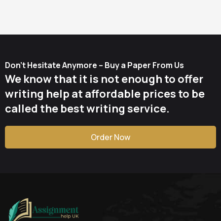
Don’t Hesitate Anymore – Buy a Paper From Us
We know that it is not enough to offer
writing help at affordable prices to be
called the best writing service.
Order Now