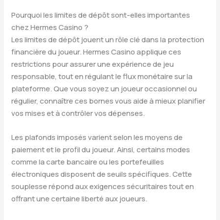
Pourquoi les limites de dépôt sont-elles importantes
chez Hermes Casino ?
Les limites de dépôt jouent un rôle clé dans la protection
financière du joueur. Hermes Casino applique ces
restrictions pour assurer une expérience de jeu
responsable, tout en régulant le flux monétaire sur la
plateforme. Que vous soyez un joueur occasionnel ou
régulier, connaître ces bornes vous aide à mieux planifier
vos mises et à contrôler vos dépenses.
Les plafonds imposés varient selon les moyens de
paiement et le profil du joueur. Ainsi, certains modes
comme la carte bancaire ou les portefeuilles
électroniques disposent de seuils spécifiques. Cette
souplesse répond aux exigences sécuritaires tout en
offrant une certaine liberté aux joueurs.