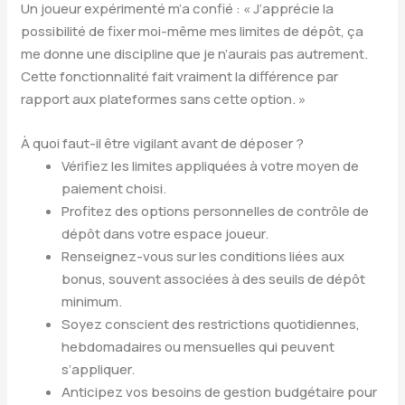
Un joueur expérimenté m’a confié : « J’apprécie la
possibilité de fixer moi-même mes limites de dépôt, ça
me donne une discipline que je n’aurais pas autrement.
Cette fonctionnalité fait vraiment la différence par
rapport aux plateformes sans cette option. »
À quoi faut-il être vigilant avant de déposer ?
Vérifiez les limites appliquées à votre moyen de
paiement choisi.
Profitez des options personnelles de contrôle de
dépôt dans votre espace joueur.
Renseignez-vous sur les conditions liées aux
bonus, souvent associées à des seuils de dépôt
minimum.
Soyez conscient des restrictions quotidiennes,
hebdomadaires ou mensuelles qui peuvent
s’appliquer.
Anticipez vos besoins de gestion budgétaire pour