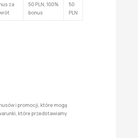
nus za
50 PLN, 100%
50
wrót
bonus
PLN
nusów i promocji, które mogą
warunki, które przedstawiamy