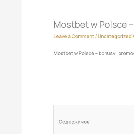
Skip
Home
Services
FA
to
content
Mostbet w Polsce –
Leave a Comment
/
Uncategorized
Mostbet w Polsce – bonusy i promo
Содержимое