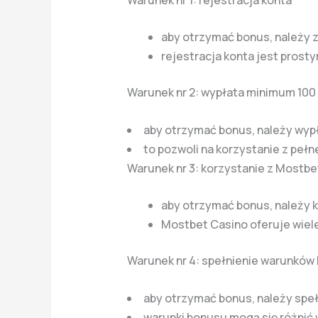
aby otrzymać bonus, należy 
rejestracja konta jest prosty
Warunek nr 2: wypłata minimum 100
aby otrzymać bonus, należy wyp
to pozwoli na korzystanie z peł
Warunek nr 3: korzystanie z Mostbe
aby otrzymać bonus, należy 
Mostbet Casino oferuje wiele 
Warunek nr 4: spełnienie warunków
aby otrzymać bonus, należy speł
warunki bonusu mogą się różnić 