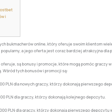
Mostbet
w i
ych bukmacherów online, który oferuje swoim klientom wiele
popularny, a jego oferta jest coraz bardziej atrakcyjna dla 
t oferuje, są bonusy i promocje, które mogą pomóc graczy w
. Wśród tych bonusów i promocji są:
00 PLN dla nowych graczy, którzy dokonają pierwszego dep
00 PLN dla graczy, którzy dokonają kolejnego depozytu.
000 PLN dla graczy, którzy dokonają pierwszego depozytu 