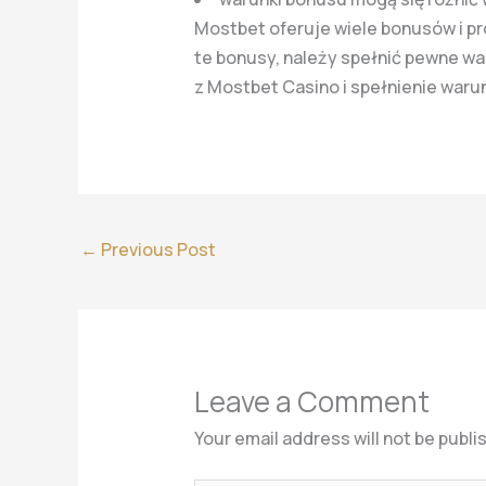
Mostbet oferuje wiele bonusów i p
te bonusy, należy spełnić pewne wa
z Mostbet Casino i spełnienie waru
←
Previous Post
Leave a Comment
Your email address will not be publi