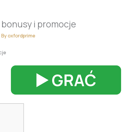
Qs
Contact
+44 7853746441
info@ukassign
 bonusy i promocje
/ By
oxfordprime
cje
▶️ GRAĆ