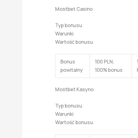
Mostbet Casino
Typ bonusu
Warunki
Wartość bonusu
Bonus
100 PLN,
powitalny
100% bonus
Mostbet Kasyno
Typ bonusu
Warunki
Wartość bonusu