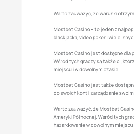
Warto zauważyć, że warunki otrzyma
Mostbet Casino – to jeden z najpopu
blackjacka, video poker i wiele innyc
Mostbet Casino jest dostępne dla gra
Wśród tych graczy są także ci, któ
miejscu i w dowolnym czasie.
Mostbet Casino jest także dostępne
do swoich kont i zarządzanie swoim
Warto zauważyć, że Mostbet Casino je
Ameryki Północnej. Wśród tych gracz
hazardowanie w dowolnym miejscu 