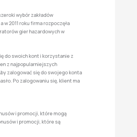
szeroki wybór zakładów
 a w 2011 roku firma rozpoczęła
eratorów gier hazardowych w
ę do swoich kont i korzystanie z
den z najpopularniejszych
. Aby zalogować się do swojego konta
asło. Po zalogowaniu się, klient ma
nusów i promocji, które mogą
nusów i promocji, które są