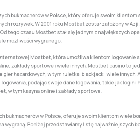
szych bukmacherów w Polsce, który oferuje swoim klientom 
nnych rozrywek. W 2001 roku Mostbet został założony w Azji,
. Od tego czasu Mostbet stał się jednym z największych op
ele możliwości wygranego.
internetowej Mostbet, która umożliwa klientom logowanie si
nline, zakłady sportowe i wiele innych. Mostbet casino to je
 gier hazardowych, w tym ruletka, blackjack i wiele innych
logowania, podając swoje dane logowania, takie jak login i h
et, w tym kasyna online i zakłady sportowe.
ych bukmacherów w Polsce, oferuje swoim klientom wiele bo
 wygraną. Poniżej przedstawiamy listę najważniejszych bo