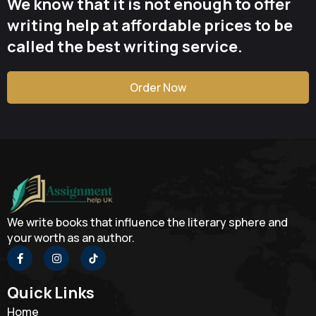
We know that it is not enough to offer
writing help at affordable prices to be
called the best writing service.
Order Now
We write books that influence the literary sphere and
your worth as an author.
F
I
a
n
c
s
e
t
Quick Links
b
a
o
g
Home
o
r