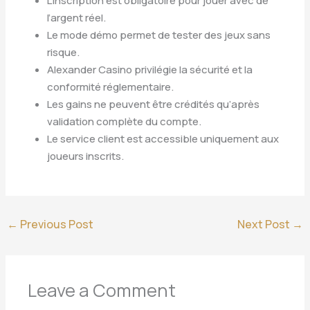
L’inscription est obligatoire pour jouer avec de
l’argent réel.
Le mode démo permet de tester des jeux sans
risque.
Alexander Casino privilégie la sécurité et la
conformité réglementaire.
Les gains ne peuvent être crédités qu’après
validation complète du compte.
Le service client est accessible uniquement aux
joueurs inscrits.
←
Previous Post
Next Post
→
Leave a Comment