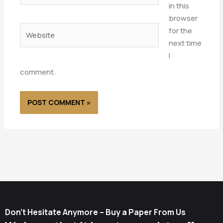
in this
browser
Website
for the
next time
I
comment.
Don’t Hesitate Anymore – Buy a Paper From Us