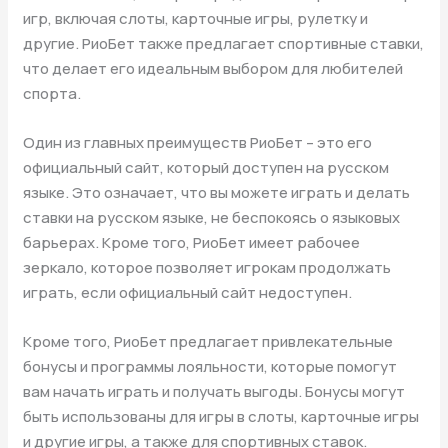
игр, включая слоты, карточные игры, рулетку и
другие. РиоБет также предлагает спортивные ставки,
что делает его идеальным выбором для любителей
спорта.
Один из главных преимуществ РиоБет – это его
официальный сайт, который доступен на русском
языке. Это означает, что вы можете играть и делать
ставки на русском языке, не беспокоясь о языковых
барьерах. Кроме того, РиоБет имеет рабочее
зеркало, которое позволяет игрокам продолжать
играть, если официальный сайт недоступен.
Кроме того, РиоБет предлагает привлекательные
бонусы и программы лояльности, которые помогут
вам начать играть и получать выгоды. Бонусы могут
быть использованы для игры в слоты, карточные игры
и другие игры, а также для спортивных ставок.