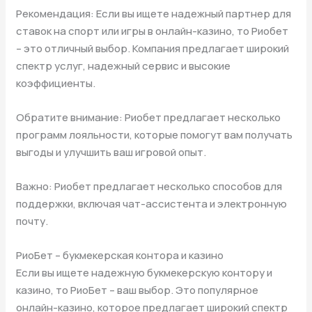
Рекомендация: Если вы ищете надежный партнер для
ставок на спорт или игры в онлайн-казино, то Риобет
– это отличный выбор. Компания предлагает широкий
спектр услуг, надежный сервис и высокие
коэффициенты.
Обратите внимание: Риобет предлагает несколько
программ лояльности, которые помогут вам получать
выгоды и улучшить ваш игровой опыт.
Важно: Риобет предлагает несколько способов для
поддержки, включая чат-ассистента и электронную
почту.
РиоБет – букмекерская контора и казино
Если вы ищете надежную букмекерскую контору и
казино, то РиоБет – ваш выбор. Это популярное
онлайн-казино, которое предлагает широкий спектр