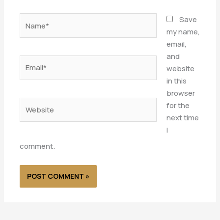
Name*
Save
my name,
email,
and
Email*
website
in this
browser
Website
for the
next time
I
comment.