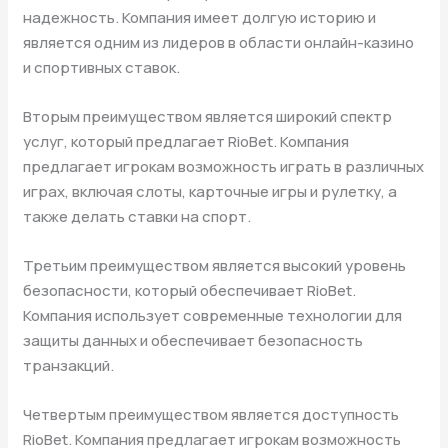
надежность. Компания имеет долгую историю и
является одним из лидеров в области онлайн-казино
и спортивных ставок.
Вторым преимуществом является широкий спектр
услуг, который предлагает RioBet. Компания
предлагает игрокам возможность играть в различных
играх, включая слоты, карточные игры и рулетку, а
также делать ставки на спорт.
Третьим преимуществом является высокий уровень
безопасности, который обеспечивает RioBet.
Компания использует современные технологии для
защиты данных и обеспечивает безопасность
транзакций.
Четвертым преимуществом является доступность
RioBet. Компания предлагает игрокам возможность