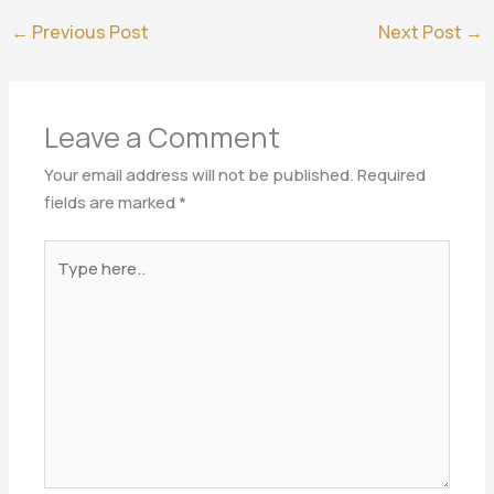
←
Previous Post
Next Post
→
Leave a Comment
Your email address will not be published.
Required
fields are marked
*
Type
here..