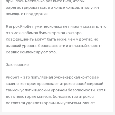
пришлось несколько раз пытаться, чтобы
зарегистрироваться, и в конце концов, я получил
помощь от поддержки.
Я игрок РиоБет уже несколько лет и могу сказать, что
это моя любимая букмекерская контора.
Коэффициенты могут быть ниже, чем у других, но
высокий уровень безопасности и отличный клиент-
сервис компенсируют это.
Заключение
РиоБет – это популярная букмекерская контора и
казино, которая привлекает игроков своей широкой
гаммой услуг и высоким уровнем безопасности. Хотя
есть некоторые минусы, большинство игроков
остаются удовлетворенными услугами РиоБет.